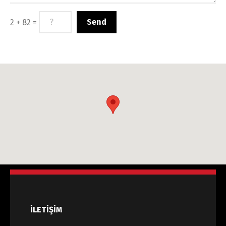
2 + 82 =
İLETİŞİM